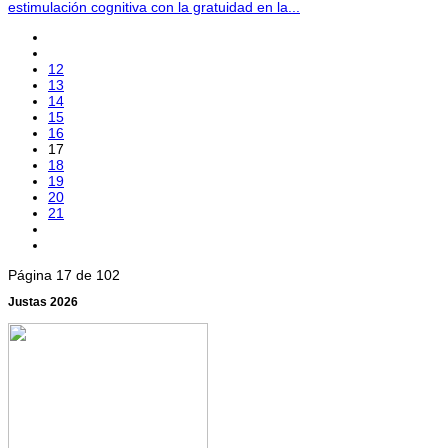
estimulación cognitiva con la gratuidad en la...
12
13
14
15
16
17
18
19
20
21
Página 17 de 102
Justas 2026