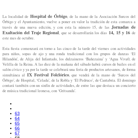
Hospital de Órbigo
La localidad de
, de la mano de la Asociación Surcos del
Órbigo y el Ayuntamiento, vuelve a poner en valor la tradición de esta comarca a
Jornadas de
través de una nueva edición, y con esta la número 15, de las
Exaltación del Traje Regional
14, 15 y 16
, que se desarrollarán los días
de
este mes de octubre.
Esta fiesta comenzará en torno a las cinco de la tarde del viernes con actividades
para niños, sopas de ajo y una ronda tradicional con los grupos de danzas ‘El
Hilandón’, de Alija del Infantado, los dulzaineros ‘Bañezaina’ y ‘Agua Viva0, de
Velilla de la Reina. A las diez de la mañana del sábado habrá cursos de bailes en el
salón cívico y ya por la tarde se celebrará una feria de productos artesanos, de forma
IX Festival Folclórico
simultánea al
, que vendrá de la mano de ‘Surcos del
Órbigo’, de Hospital, ‘Celada’, de la Robla y ‘El Pedruco’, de Cantabria. El domingo
contará también con un sinfín de actividades, de entre las que destaca un concierto
de música tradicional leonesa, con ‘Gritsanda’.
63
64
65
66
67
68